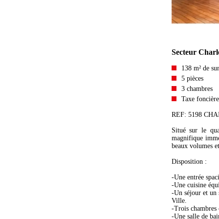
Secteur Charle
138 m² de sur
5 pièces
3 chambres
Taxe foncière
REF: 5198 CH
Situé sur le qu
magnifique imme
beaux volumes et
Disposition :
-Une entrée spaci
-Une cuisine équi
-Un séjour et un 
Ville.
-Trois chambres c
-Une salle de ba