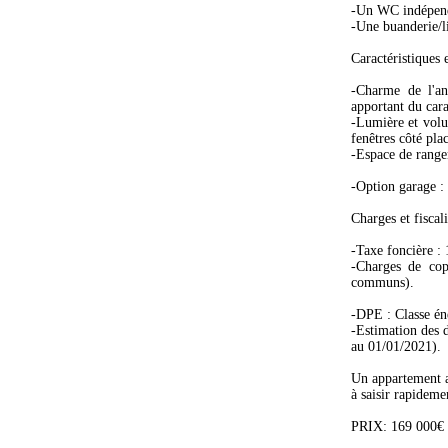
-Un WC indépen
-Une buanderie/li
Caractéristiques e
-Charme de l'an
apportant du cara
-Lumière et volu
fenêtres côté pla
-Espace de rangem
-Option garage : 
Charges et fiscali
-Taxe foncière :
-Charges de copr
communs).
-DPE : Classe én
-Estimation des d
au 01/01/2021).
Un appartement a
à saisir rapideme
PRIX: 169 000€ (