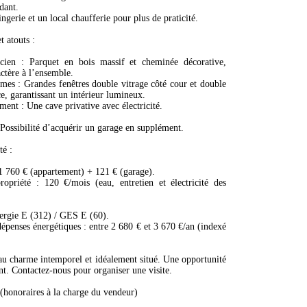
dant.
ngerie et un local chaufferie pour plus de praticité.
t atouts :
cien : Parquet en bois massif et cheminée décorative,
ctère à l’ensemble.
mes : Grandes fenêtres double vitrage côté cour et double
ce, garantissant un intérieur lumineux.
ent : Une cave privative avec électricité.
Possibilité d’acquérir un garage en supplément.
té :
 1 760 € (appartement) + 121 € (garage).
opriété : 120 €/mois (eau, entretien et électricité des
ergie E (312) / GES E (60).
épenses énergétiques : entre 2 680 € et 3 670 €/an (indexé
u charme intemporel et idéalement situé. Une opportunité
nt. Contactez-nous pour organiser une visite.
honoraires à la charge du vendeur)