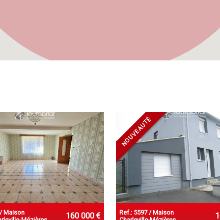
NOUVEAUTÉ
 / Maison
Ref.: 5597 / Maison
160 000 €
1
leville-Mézières
Charleville-Mézières