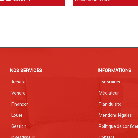
NOS SERVICES
INFORMATIONS
Acheter
Honoraires
Vendre
Médiateur
Financer
Plan du site
Louer
Mentions légales
Gestion
Politique de confiden
Investisseur
Contact