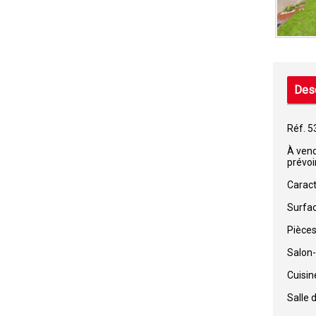
Desc
Réf. 5
À vend
prévoir
Caract
Surfac
Pièces
Salon-
Cuisi
Salle 