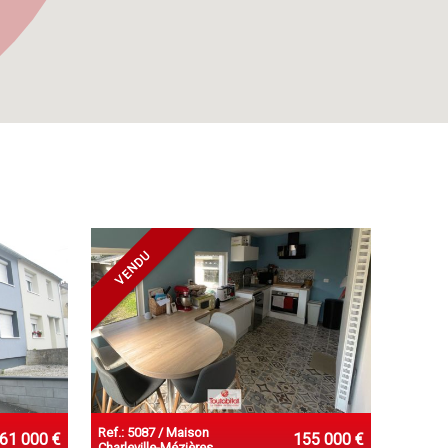
VENDU
Ref.: 5087 / Maison
61 000 €
155 000 €
Charleville-Mézières