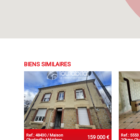
BIENS SIMILAIRES
Ref.: 48430 / Maison
Ref.: 5553
159 000 €
Charleville-Mézières
20kms Char