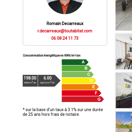
Romain Decarreaux
r.decarreaux@toutabitat.com
06 08 24 11 73
Consommation énergétique en KWh/m²/an
198.00
6.00
2
2
KWh/m
/an
kgCO2/m
/an
* sur la base d'un taux à 3.1% sur une durée
de 25 ans hors frais de notaire.