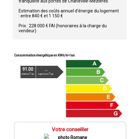
tranquillité aux portes de Charleville-Mézières.
Estimation des coûts annuel d'énergie du logement
: entre 840 € et 1 150 €
Prix : 228 000 € FAI (honoraires à la charge du
vendeur)
Consommation énergétique en KWh/m²/an
91.00
...
2
2
KWh/m
/an
kgCO2/m
/an
Votre conseiller