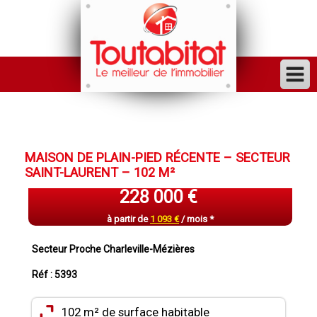
ACHETER
VENDRE
MAISON DE PLAIN-PIED RÉCENTE – SECTEUR
FINANCER
SAINT-LAURENT – 102 M²
LOUER
228 000 €
GESTION
à partir de
1 093 €
/ mois *
INVESTISSEUR
Secteur Proche Charleville-Mézières
TRAVAUX
Réf : 5393
VENDU
102 m² de surface habitable