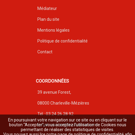
Médiateur
Plan du site
Mentions légales
Politique de confidentialité
Contact
COORDONNÉES
39 avenue Forest,
08000 Charleville-Mézières
Tél : 03 24 26 28 92
En poursuivant votre navigation sur ce site ou en cliquant sur le
Email : contact@toutabitat.com
bouton "Accepter", vous acceptez l’utilisation de Cookies nous
permettant de réaliser des statistiques de visites.
Vous pouvez aussi lire notre page de politique de confidentialité afin