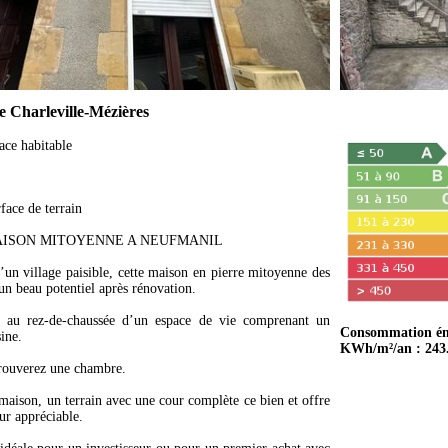
e Charleville-Mézières
ace habitable
face de terrain
MAISON MITOYENNE A NEUFMANIL
’un village paisible, cette maison en pierre mitoyenne des
un beau potentiel après rénovation.
 au rez-de-chaussée d’un espace de vie comprenant un
Consommation én
sine.
KWh/m²/an : 243
trouverez une chambre.
 maison, un terrain avec une cour complète ce bien et offre
ur appréciable.