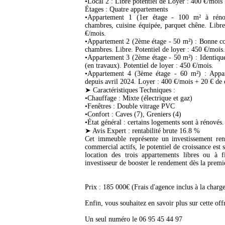
•Local 2 : Libre potentiel de Loyer : 400 €/mois
Étages : Quatre appartements
•Appartement 1 (1er étage - 100 m² à réno
chambres, cuisine équipée, parquet chêne. Libre
€/mois.
•Appartement 2 (2ème étage - 50 m²) : Bonne con
chambres. Libre. Potentiel de loyer : 450 €/mois.
•Appartement 3 (2ème étage - 50 m²) : Identique
(en travaux). Potentiel de loyer : 450 €/mois.
•Appartement 4 (3ème étage - 60 m²) : Appa
depuis avril 2024. Loyer : 400 €/mois + 20 € de 
➤ Caractéristiques Techniques :
•Chauffage : Mixte (électrique et gaz)
•Fenêtres : Double vitrage PVC
•Confort : Caves (7), Greniers (4)
•État général : certains logements sont à rénovés.
➤ Avis Expert : rentabilité brute 16.8 %
Cet immeuble représente un investissement ren
commercial actifs, le potentiel de croissance est 
location des trois appartements libres ou à f
investisseur de booster le rendement dès la premi
Prix : 185 000€ (Frais d'agence inclus à la charg
Enfin, vous souhaitez en savoir plus sur cette off
Un seul numéro le 06 95 45 44 97