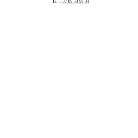
Tel. :
07 89 53 99 34