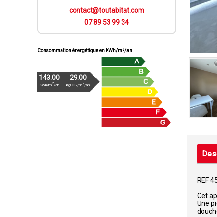
contact@toutabitat.com
07 89 53 99 34
Consommation énergétique en KWh/m²/an
143.00
29.00
2
2
KWh/m
/an
kgCO2/m
/an
Desc
REF 4
Cet ap
Une pi
douche