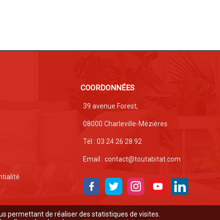
COORDONNÉES
39 avenue Forest,
08000 Charleville-Mézières
Tél : 03 24 26 28 92
Email : contact@toutabitat.com
tialité
us permettant de réaliser des statistiques de visites.