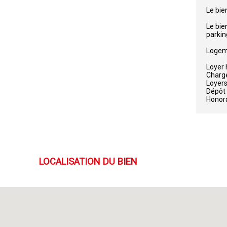
Le bien
Le bie
parkin
Logeme
Loyer 
Charge
Loyers
Dépôt 
Honora
LOCALISATION DU BIEN