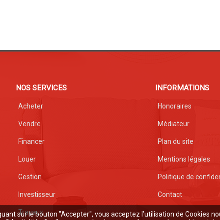
NOS SERVICES
INFORMATIONS
Acheter
Honoraires
Vendre
Médiateur
Financer
Plan du site
Louer
Mentions légales
Gestion
Politique de confiden
Investisseur
Contact
Travaux
quant sur le bouton "Accepter", vous acceptez l’utilisation de Cookies no