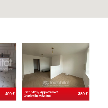
Ref.: 5420 / Appartement
400 €
380 €
Charleville-Mézières