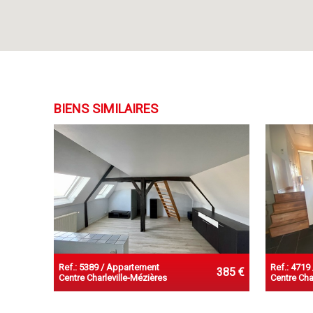
BIENS SIMILAIRES
Ref.: 5389 / Appartement
Ref.: 4719
385 €
Centre Charleville-Mézières
Centre Cha