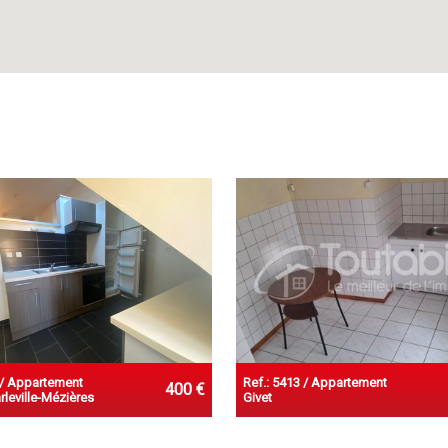
 / Appartement
Ref.: 5413 / Appartement
400 €
rleville-Mézières
Givet