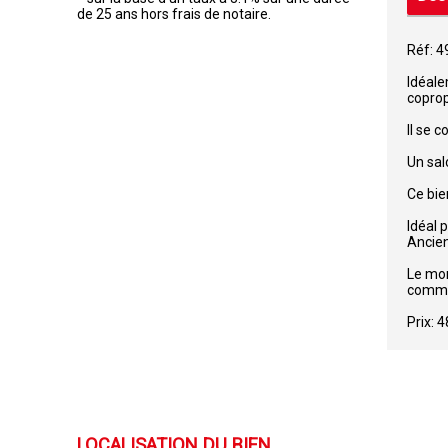
de 25 ans hors frais de notaire.
Réf: 
Idéale
coprop
Il se 
Un sal
Ce bie
Idéal 
Ancie
Le mon
commun
Prix: 
LOCALISATION DU BIEN