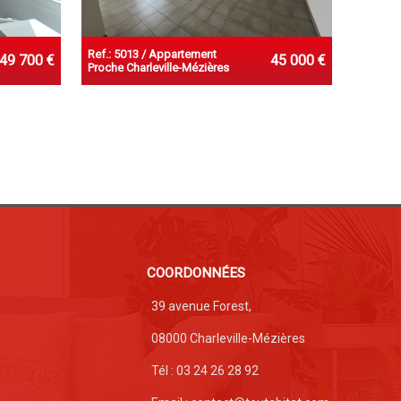
Ref.: 5013 / Appartement
49 700 €
45 000 €
Proche Charleville-Mézières
COORDONNÉES
39 avenue Forest,
08000 Charleville-Mézières
Tél : 03 24 26 28 92