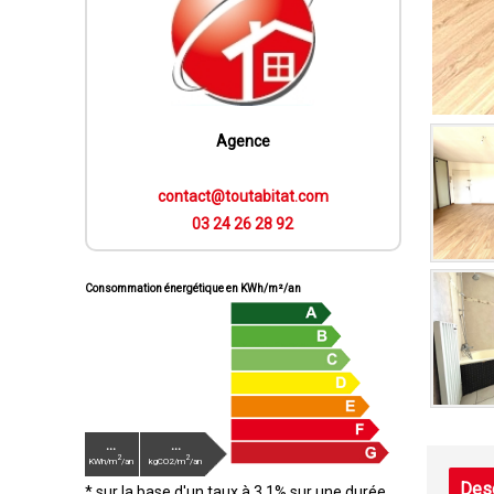
Agence
contact@toutabitat.com
03 24 26 28 92
Consommation énergétique en KWh/m²/an
...
...
2
2
KWh/m
/an
kgCO2/m
/an
Desc
* sur la base d'un taux à 3.1% sur une durée