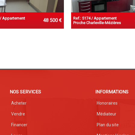
 / Appartement
Ref.: 5174 / Appartement
48 500 €
Proche Charleville-Mézières
NOS SERVICES
INFORMATIONS
Acheter
Honoraires
Vendre
Médiateur
Financer
Plan du site