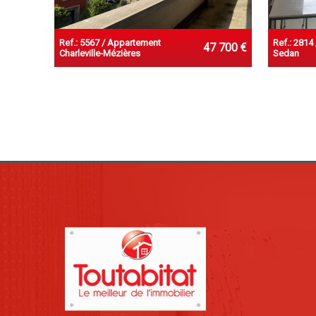
Ref.: 5567 / Appartement
Ref.: 2814
47 700 €
Charleville-Mézières
Sedan