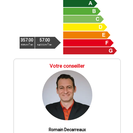
357.00
57.00
2
2
KWh/m
/an
kgCO2/m
/an
Votre conseiller
Romain Decarreaux