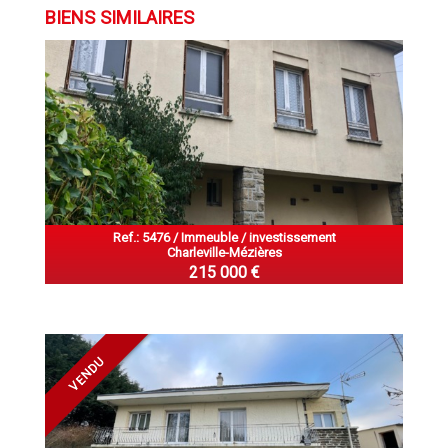
BIENS SIMILAIRES
Ref.: 5476 / Immeuble / investissement
Charleville-Mézières
215 000 €
VENDU