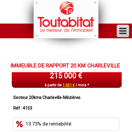
ACHETER
VENDRE
IMMEUBLE DE RAPPORT 20 KM CHARLEVILLE
FINANCER
215 000 €
LOUER
à partir de
1 031 €
/ mois *
GESTION
Secteur 20kms Charleville-Mézières
INVESTISSEUR
Réf : 4153
TRAVAUX
13.73% de rentabilité
VENDU