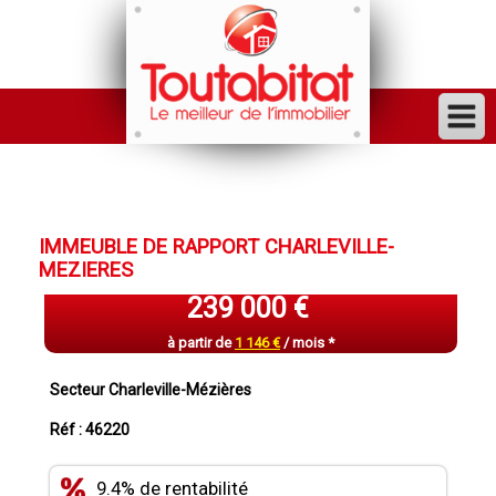
ACHETER
VENDRE
IMMEUBLE DE RAPPORT CHARLEVILLE-
FINANCER
MEZIERES
LOUER
239 000 €
GESTION
à partir de
1 146 €
/ mois *
INVESTISSEUR
Secteur Charleville-Mézières
TRAVAUX
Réf : 46220
VENDU
9.4% de rentabilité