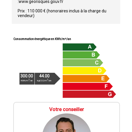
:www.georisques.gouv.fr
Prix : 110 000 € (honoraires inclus à la charge du
vendeur)
Consommation énergétique en KWh/m²/an
300.00
44.00
2
2
KWh/m
/an
kgCO2/m
/an
Votre conseiller