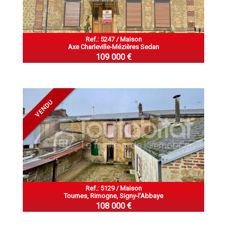
Ref.: 5247 / Maison
Axe Charleville-Mézières Sedan
109 000 €
VENDU
Ref.: 5129 / Maison
Tournes, Rimogne, Signy-l'Abbaye
108 000 €