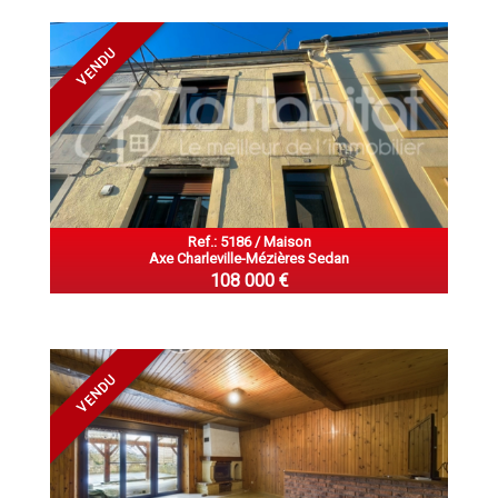
VENDU
Ref.: 5186 / Maison
Axe Charleville-Mézières Sedan
108 000 €
VENDU