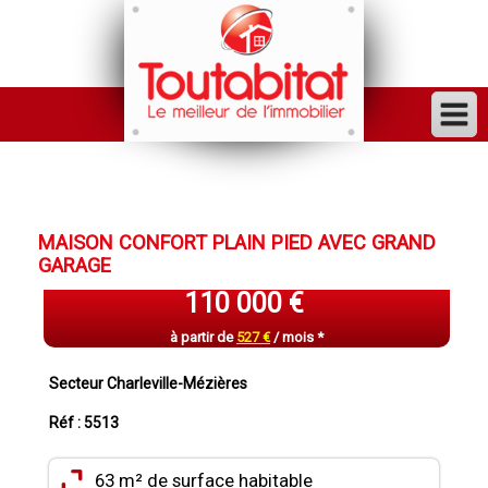
ACHETER
VENDRE
MAISON CONFORT PLAIN PIED AVEC GRAND
FINANCER
GARAGE
LOUER
110 000 €
GESTION
à partir de
527 €
/ mois *
INVESTISSEUR
Secteur Charleville-Mézières
TRAVAUX
Réf : 5513
VENDU
63 m² de surface habitable