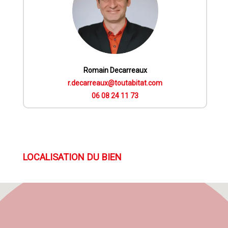
Romain Decarreaux
r.decarreaux@toutabitat.com
06 08 24 11 73
LOCALISATION DU BIEN