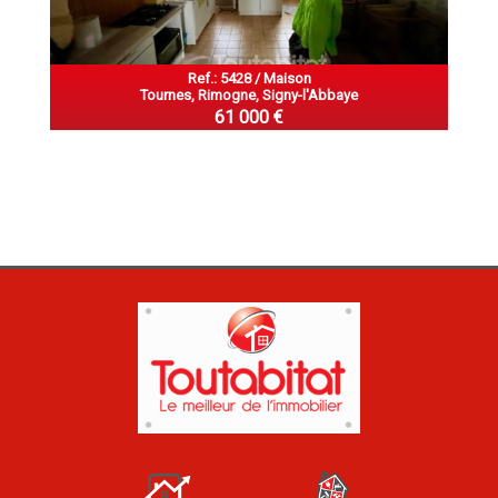
Ref.: 5428 / Maison
Tournes, Rimogne, Signy-l'Abbaye
61 000 €