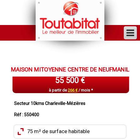
ACHETER
VENDRE
MAISON MITOYENNE CENTRE DE NEUFMANIL
FINANCER
55 500 €
LOUER
à partir de
266 €
/ mois *
GESTION
Secteur 10kms Charleville-Mézières
INVESTISSEUR
Réf : 550400
TRAVAUX
75 m² de surface habitable
VENDU