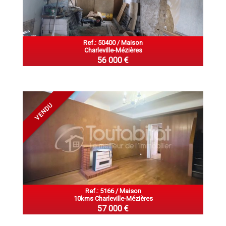
Ref.: 50400 / Maison
Charleville-Mézières
56 000 €
VENDU
Ref.: 5166 / Maison
10kms Charleville-Mézières
57 000 €