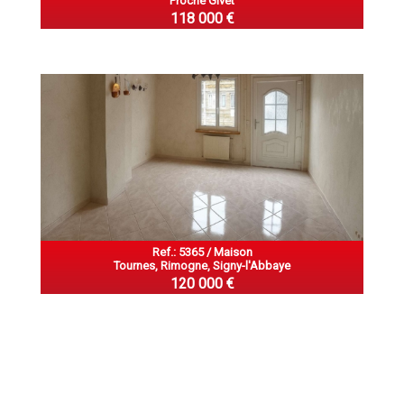
Proche Givet
118 000 €
Ref.: 5365 / Maison
Tournes, Rimogne, Signy-l'Abbaye
120 000 €