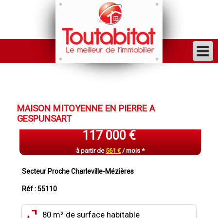
ACHETER
VENDRE
MAISON MITOYENNE EN PIERRE A
FINANCER
GESPUNSART
LOUER
117 000 €
GESTION
à partir de
561 €
/ mois *
INVESTISSEUR
Secteur Proche Charleville-Mézières
TRAVAUX
Réf : 55110
VENDU
80 m² de surface habitable