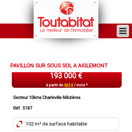
ACHETER
VENDRE
PAVILLON SUR SOUS SOL A AIGLEMONT
FINANCER
193 000 €
LOUER
à partir de
925 €
/ mois *
GESTION
Secteur 10kms Charleville-Mézières
INVESTISSEUR
Réf : 5187
TRAVAUX
102 m² de surface habitable
VENDU