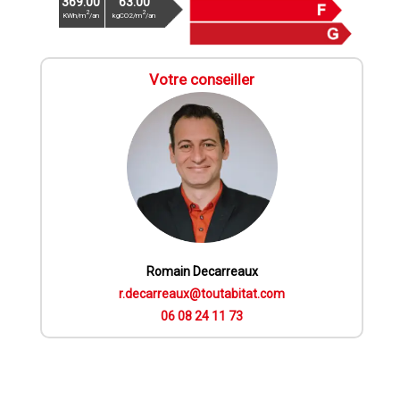
369.00
63.00
2
2
KWh/m
/an
kgCO2/m
/an
Votre conseiller
Romain Decarreaux
r.decarreaux@toutabitat.com
06 08 24 11 73