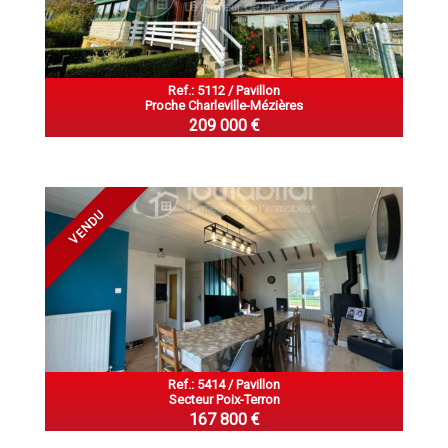
Ref.: 5112 / Pavillon
Proche Charleville-Mézières
209 000 €
VENDU
Ref.: 5414 / Pavillon
Secteur Poix-Terron
167 800 €