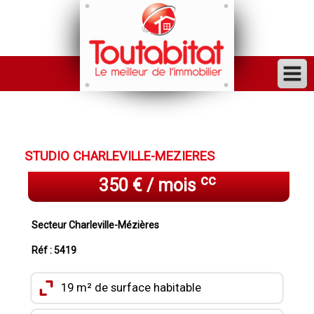
ACHETER
VENDRE
STUDIO CHARLEVILLE-MEZIERES
FINANCER
cc
350 € / mois
LOUER
GESTION
Secteur Charleville-Mézières
INVESTISSEUR
Réf : 5419
TRAVAUX
19 m² de surface habitable
VENDU