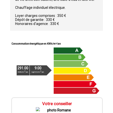
Chauffage individuel électrique.
Loyer charges comprises : 350 €
Dépôt de garantie : 330 €
Honoraires d'agence : 330 €
Consommation énergétique en KWh/m²/an
291.00
9.00
2
2
KWh/m
/an
kgCO2/m
/an
Votre conseiller