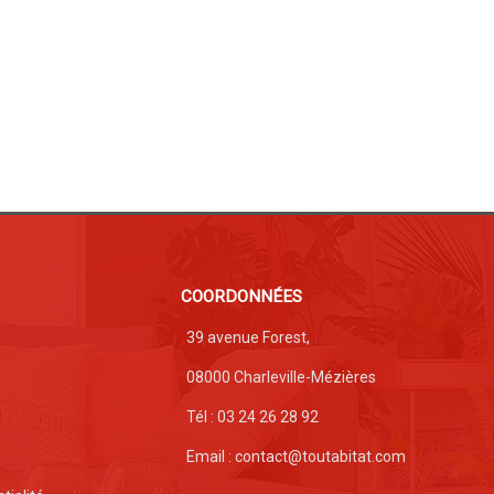
COORDONNÉES
39 avenue Forest,
08000 Charleville-Mézières
Tél : 03 24 26 28 92
Email : contact@toutabitat.com