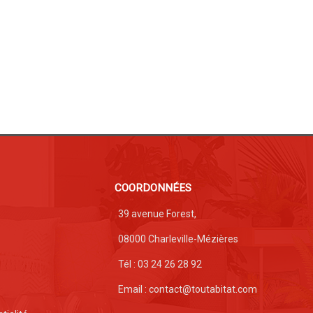
COORDONNÉES
39 avenue Forest,
08000 Charleville-Mézières
Tél : 03 24 26 28 92
Email : contact@toutabitat.com