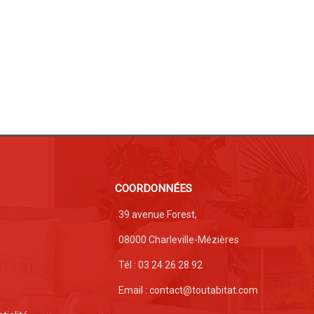
COORDONNÉES
39 avenue Forest,
08000 Charleville-Mézières
Tél : 03 24 26 28 92
Email : contact@toutabitat.com