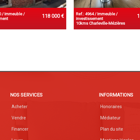
0 / Immeuble /
Ref.: 4964 / Immeuble /
118 000 €
1
ement
investissement
10kms Charleville-Mézières
NOS SERVICES
INFORMATIONS
Acheter
Honoraires
Vendre
Médiateur
Financer
Plan du site