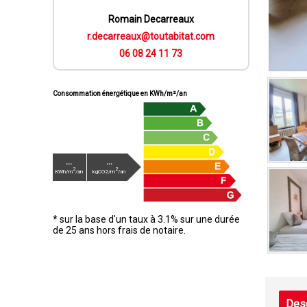
Romain Decarreaux
r.decarreaux@toutabitat.com
06 08 24 11 73
Consommation énergétique en KWh/m²/an
...
...
2
2
KWh/m
/an
kgCO2/m
/an
* sur la base d'un taux à 3.1% sur une durée
de 25 ans hors frais de notaire.
Desc