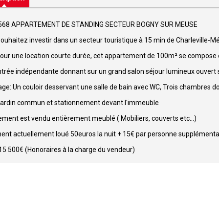
4568 APPARTEMENT DE STANDING SECTEUR BOGNY SUR MEUSE
ouhaitez investir dans un secteur touristique à 15 min de Charleville-Méz
pour une location courte durée, cet appartement de 100m² se compose 
trée indépendante donnant sur un grand salon séjour lumineux ouvert 
age: Un couloir desservant une salle de bain avec WC, Trois chambres d
jardin commun et stationnement devant l'immeuble
ement est vendu entièrement meublé ( Mobiliers, couverts etc...)
nt actuellement loué 50euros la nuit + 15€ par personne supplément
115 500€ (Honoraires à la charge du vendeur)