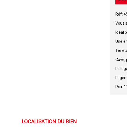
Réf: 
Vous s
Idéal 
Une en
1er ét
Cave, 
Le log
Logeme
Prix: 
LOCALISATION DU BIEN