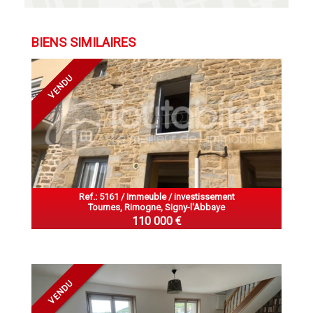
BIENS SIMILAIRES
VENDU
Ref.: 5161 / Immeuble / investissement
Tournes, Rimogne, Signy-l'Abbaye
110 000 €
VENDU