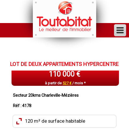
ACHETER
VENDRE
LOT DE DEUX APPARTEMENTS HYPERCENTRE
FINANCER
110 000 €
LOUER
à partir de
527 €
/ mois *
GESTION
Secteur 20kms Charleville-Mézières
INVESTISSEUR
Réf : 4178
TRAVAUX
120 m² de surface habitable
VENDU