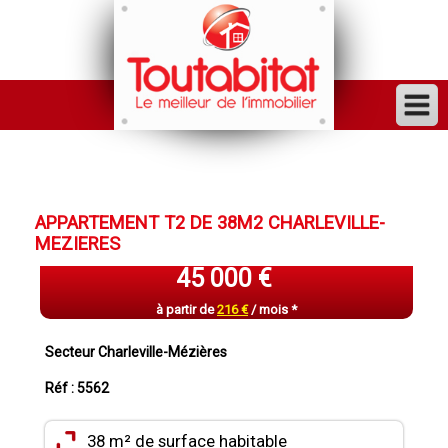
ACHETER
VENDRE
APPARTEMENT T2 DE 38M2 CHARLEVILLE-
FINANCER
MEZIERES
LOUER
45 000 €
GESTION
à partir de
216 €
/ mois *
INVESTISSEUR
Secteur Charleville-Mézières
TRAVAUX
Réf : 5562
VENDU
38 m² de surface habitable