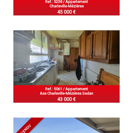
Ref.: 5238 / Appartement
Charleville-Mézières
45 000 €
Ref.: 5061 / Appartement
Axe Charleville-Mézières Sedan
43 000 €
VENDU