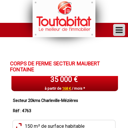
ACHETER
VENDRE
CORPS DE FERME SECTEUR MAUBERT
FINANCER
FONTAINE
LOUER
35 000 €
GESTION
à partir de
168 €
/ mois *
INVESTISSEUR
Secteur 20kms Charleville-Mézières
TRAVAUX
Réf : 4763
VENDU
150 m² de surface habitable