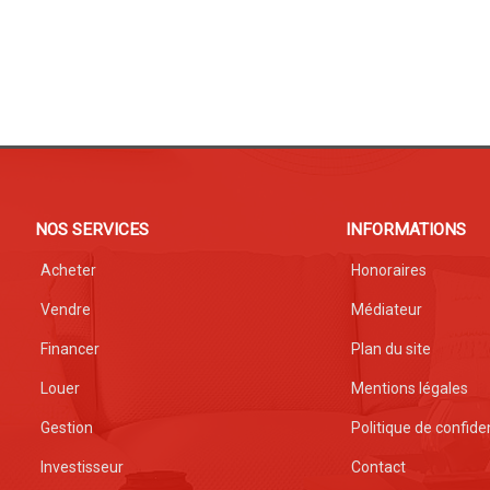
NOS SERVICES
INFORMATIONS
Acheter
Honoraires
Vendre
Médiateur
Financer
Plan du site
Louer
Mentions légales
Gestion
Politique de confiden
Investisseur
Contact