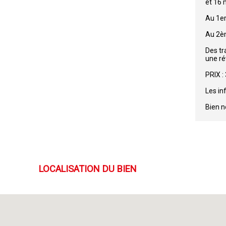
et 16 
Au 1er
Au 2èm
Des tr
une ré
PRIX :
Les in
Bien 
LOCALISATION DU BIEN