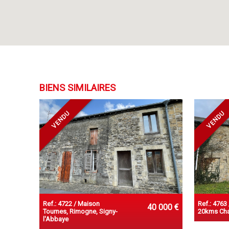
BIENS SIMILAIRES
VENDU
VENDU
Ref.: 4722 / Maison
Ref.: 4763
40 000 €
Tournes, Rimogne, Signy-
20kms Char
l'Abbaye