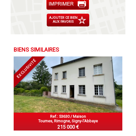
AJOUTER CE BIEN
AUX FAVORIS
BIENS SIMILAIRES
EXCLUSIVITÉ
Ref.: 53630 / Maison
Tournes, Rimogne, Signy-l'Abbaye
215 000 €