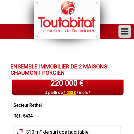
ACHETER
VENDRE
ENSEMBLE IMMOBILIER DE 2 MAISONS
FINANCER
CHAUMONT PORCIEN
LOUER
220 000 €
GESTION
à partir de
1 055 €
/ mois *
INVESTISSEUR
Secteur Rethel
TRAVAUX
Réf : 5434
VENDU
310 m² de surface habitable