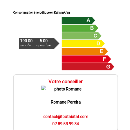
Consommation énergétique en KWh/m²/an
190.00
5.00
2
2
KWh/m
/an
kgCO2/m
/an
Votre conseiller
Romane Pereira
contact@toutabitat.com
07 89 53 99 34