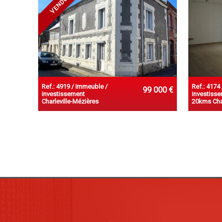
VENDU
Ref.: 4919 / Immeuble /
Ref.: 4174
99 000 €
investissement
investiss
Charleville-Mézières
20kms Char