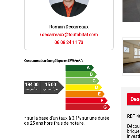
Romain Decarreaux
r.decarreaux@toutabitat.com
06 08 24 11 73
Consommation énergétique en KWh/m²/an
184.00
15.00
2
2
KWh/m
/an
kgCO2/m
/an
Desc
REF: 
* sur la base d'un taux à 3.1% sur une durée
de 25 ans hors frais de notaire.
Découv
brique
invest