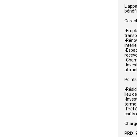
L'appa
bénéfi
Caract
-Empla
transp
-Rénov
intéri
-Espac
recevo
-Chamb
-Inves
attract
Points 
-Résid
lieu d
-Inves
terme 
-Prêt 
coûts e
Charge
PRIX: 