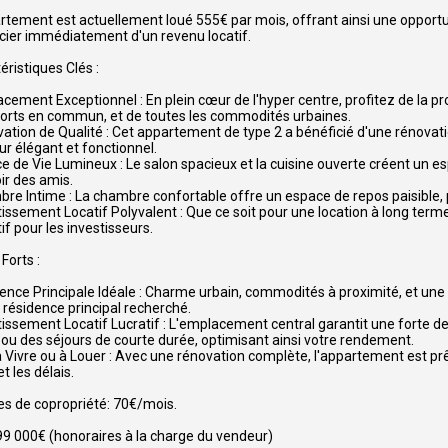
rtement est actuellement loué 555€ par mois, offrant ainsi une opportu
cier immédiatement d'un revenu locatif.
éristiques Clés :
cement Exceptionnel : En plein cœur de l'hyper centre, profitez de la 
orts en commun, et de toutes les commodités urbaines.
ation de Qualité : Cet appartement de type 2 a bénéficié d'une rénovati
eur élégant et fonctionnel.
e de Vie Lumineux : Le salon spacieux et la cuisine ouverte créent un e
ir des amis.
re Intime : La chambre confortable offre un espace de repos paisible, 
tissement Locatif Polyvalent : Que ce soit pour une location à long ter
if pour les investisseurs.
Forts :
ence Principale Idéale : Charme urbain, commodités à proximité, et un
e résidence principal recherché.
tissement Locatif Lucratif : L'emplacement central garantit une forte de
ou des séjours de courte durée, optimisant ainsi votre rendement.
à Vivre ou à Louer : Avec une rénovation complète, l'appartement est pr
t les délais.
s de copropriété: 70€/mois.
99 000€ (honoraires à la charge du vendeur)