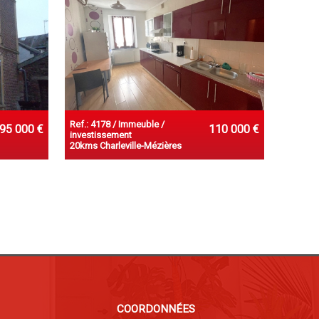
Ref.: 4178 / Immeuble /
95 000 €
110 000 €
investissement
20kms Charleville-Mézières
COORDONNÉES