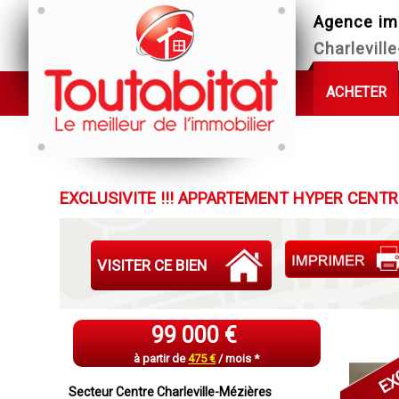
Agence im
Charlevill
ACHETER
EXCLUSIVITE !!! APPARTEMENT HYPER CENT
VISITER CE BIEN
99 000 €
EX
à partir de
475 €
/ mois *
Secteur Centre Charleville-Mézières