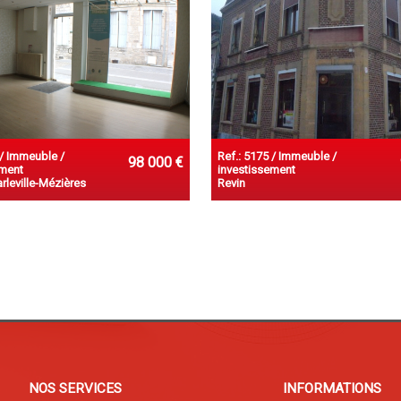
 / Immeuble /
Ref.: 5175 / Immeuble /
98 000 €
ement
investissement
leville-Mézières
Revin
NOS SERVICES
INFORMATIONS