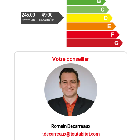
245.00
49.00
2
2
KWh/m
/an
kgCO2/m
/an
Votre conseiller
Romain Decarreaux
r.decarreaux@toutabitat.com