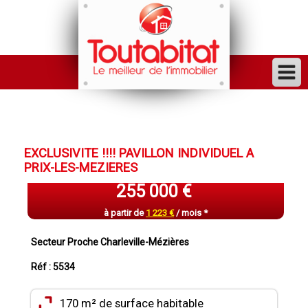
ACHETER
VENDRE
EXCLUSIVITE !!!! PAVILLON INDIVIDUEL A
FINANCER
PRIX-LES-MEZIERES
LOUER
255 000 €
GESTION
à partir de
1 223 €
/ mois *
INVESTISSEUR
Secteur Proche Charleville-Mézières
TRAVAUX
Réf : 5534
VENDU
170 m² de surface habitable