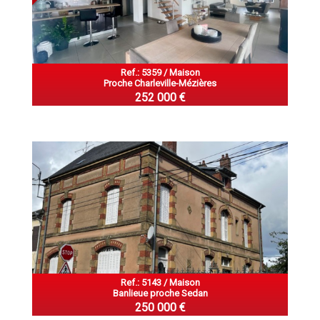
Ref.: 5359 / Maison
Proche Charleville-Mézières
252 000 €
Ref.: 5143 / Maison
Banlieue proche Sedan
250 000 €