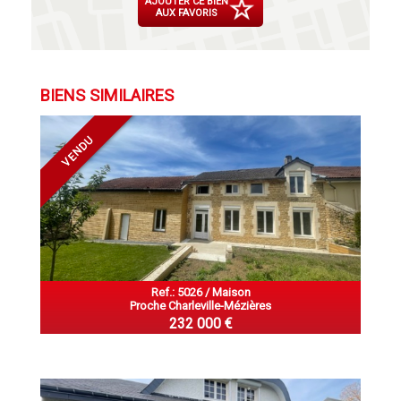
AJOUTER CE BIEN
AUX FAVORIS
BIENS SIMILAIRES
VENDU
Ref.: 5026 / Maison
Proche Charleville-Mézières
232 000 €