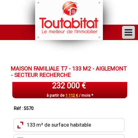
ACHETER
VENDRE
MAISON FAMILIALE T7 - 133 M2 - AIGLEMONT
FINANCER
- SECTEUR RECHERCHE
LOUER
232 000 €
GESTION
à partir de
1 112 €
/ mois *
INVESTISSEUR
Réf : 5570
TRAVAUX
133 m² de surface habitable
VENDU