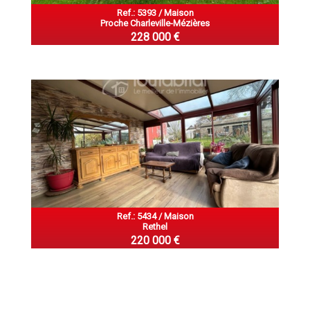
Ref.: 5393 / Maison
Proche Charleville-Mézières
228 000 €
Ref.: 5434 / Maison
Rethel
220 000 €