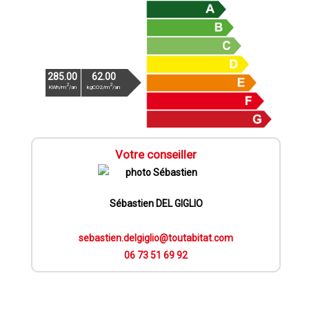
285.00
62.00
2
2
KWh/m
/an
kgCO2/m
/an
Votre conseiller
Sébastien DEL GIGLIO
sebastien.delgiglio@toutabitat.com
06 73 51 69 92