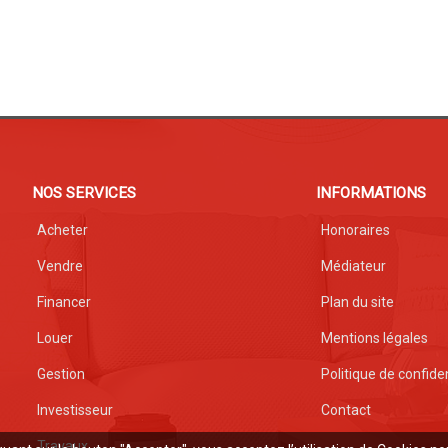
NOS SERVICES
INFORMATIONS
Acheter
Honoraires
Vendre
Médiateur
Financer
Plan du site
Louer
Mentions légales
Gestion
Politique de confiden
Investisseur
Contact
Travaux