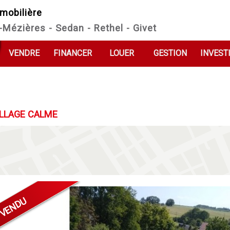
mobilière
e-Mézières - Sedan - Rethel - Givet
VENDRE
FINANCER
LOUER
GESTION
INVEST
ILLAGE CALME
VENDU