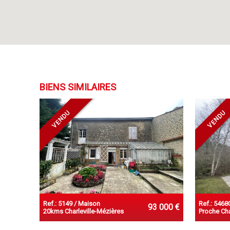
BIENS SIMILAIRES
VENDU
VENDU
Ref.: 5149 / Maison
Ref.: 5468
93 000 €
20kms Charleville-Mézières
Proche Cha