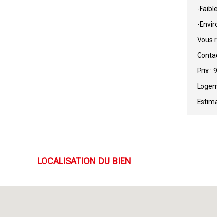
-Faibl
-Envir
Vous r
Contac
Prix :
Logeme
Estima
LOCALISATION DU BIEN