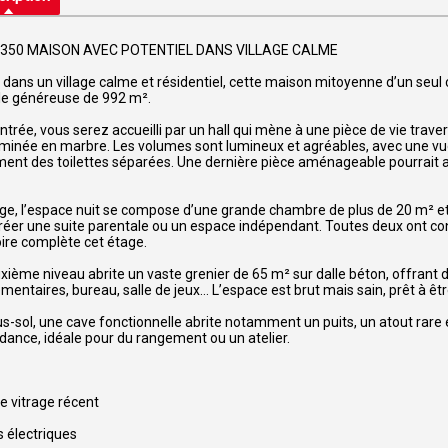
 5350 MAISON AVEC POTENTIEL DANS VILLAGE CALME
 dans un village calme et résidentiel, cette maison mitoyenne d’un seu
le généreuse de 992 m².
entrée, vous serez accueilli par un hall qui mène à une pièce de vie trave
minée en marbre. Les volumes sont lumineux et agréables, avec une vu
ent des toilettes séparées. Une dernière pièce aménageable pourrait ai
age, l’espace nuit se compose d’une grande chambre de plus de 20 m² e
réer une suite parentale ou un espace indépendant. Toutes deux ont cons
ire complète cet étage.
xième niveau abrite un vaste grenier de 65 m² sur dalle béton, offra
mentaires, bureau, salle de jeux… L’espace est brut mais sain, prêt à êt
s-sol, une cave fonctionnelle abrite notamment un puits, un atout rare et
ance, idéale pour du rangement ou un atelier.
e vitrage récent
s électriques