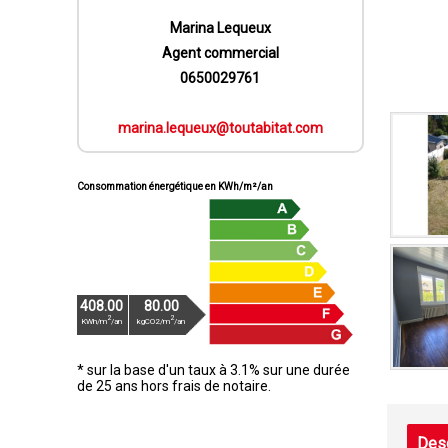
Marina Lequeux
Agent commercial
0650029761
marina.lequeux@toutabitat.com
Consommation énergétique en KWh/m²/an
408.00
80.00
2
2
KWh/m
/an
kgCO2/m
/an
* sur la base d'un taux à 3.1% sur une durée
de 25 ans hors frais de notaire.
Desc