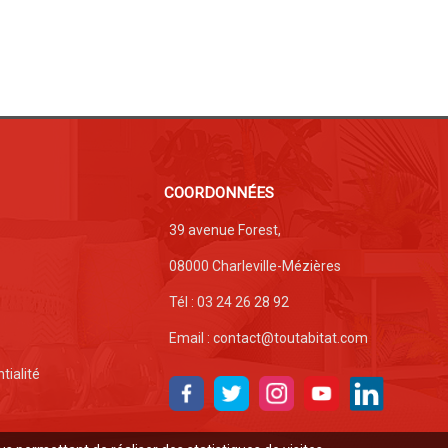
COORDONNÉES
39 avenue Forest,
08000 Charleville-Mézières
Tél : 03 24 26 28 92
Email : contact@toutabitat.com
tialité