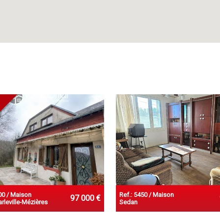
00 / Maison
Ref.: 5450 / Maison
97 000 €
rleville-Mézières
Sedan