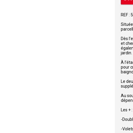
REF :
Située
parcel
Dès l’
et che
égalem
jardin.
À l’ét
pour c
baigno
Le deu
supplé
Au sou
dépend
Les + :
-Doubl
-Volet