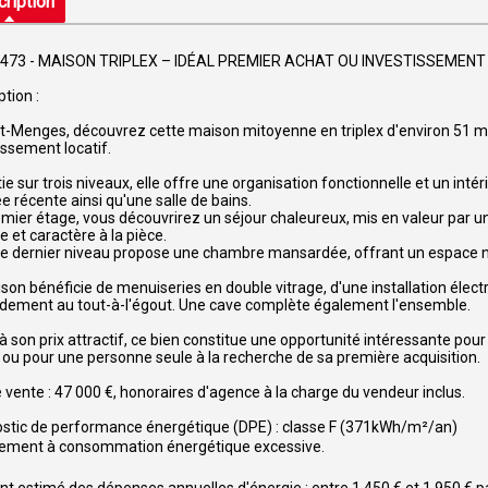
ription
 5473 - MAISON TRIPLEX – IDÉAL PREMIER ACHAT OU INVESTISSEMEN
ption :
t-Menges, découvrez cette maison mitoyenne en triplex d'environ 51 m²
issement locatif.
ie sur trois niveaux, elle offre une organisation fonctionnelle et un int
e récente ainsi qu'une salle de bains.
mier étage, vous découvrirez un séjour chaleureux, mis en valeur par 
 et caractère à la pièce.
 le dernier niveau propose une chambre mansardée, offrant un espace n
son bénéficie de menuiseries en double vitrage, d'une installation électr
dement au tout-à-l'égout. Une cave complète également l'ensemble.
à son prix attractif, ce bien constitue une opportunité intéressante pou
f ou pour une personne seule à la recherche de sa première acquisition.
e vente : 47 000 €, honoraires d'agence à la charge du vendeur inclus.
stic de performance énergétique (DPE) : classe F (371kWh/m²/an)
gement à consommation énergétique excessive.