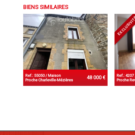
BIENS SIMILAIRES
EXCLUSIVI
Ref.: 55050 / Maison
Ref.: 4207
48 000 €
Proche Charleville-Mézières
Proche Re