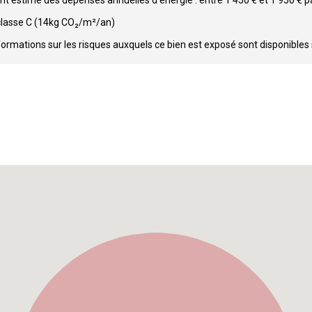
t estimé des dépenses annuelles d'énergie : entre 1 450 € et 1 950 € pa
classe C (14kg CO₂/m²/an)
formations sur les risques auxquels ce bien est exposé sont disponibles 