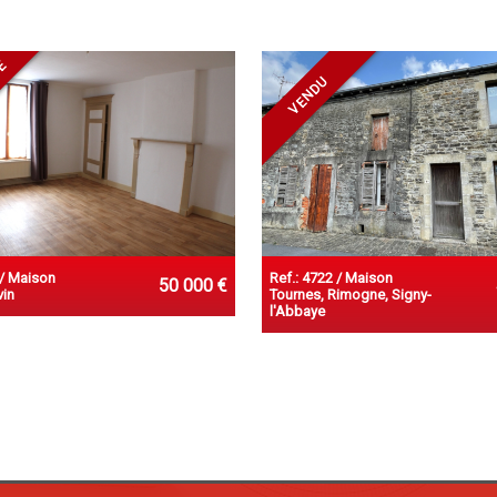
TÉ
VENDU
 / Maison
Ref.: 4722 / Maison
50 000 €
vin
Tournes, Rimogne, Signy-
l'Abbaye