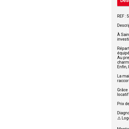
Desc
REF :
Descri
À Sain
invest
Répart
équipé
Au pre
charme
Enfin,
La mai
raccor
Grâce 
locati
Prix d
Diagno
⚠️ Lo