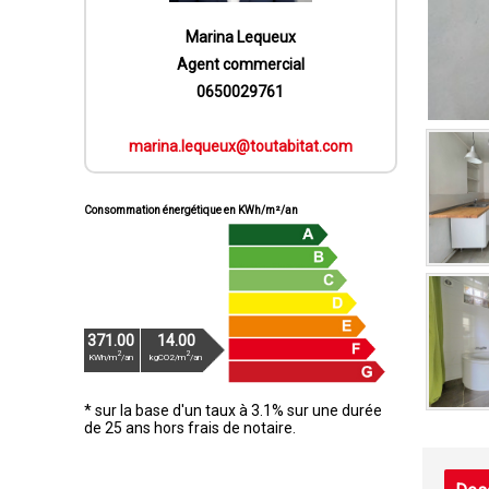
Marina Lequeux
Agent commercial
0650029761
marina.lequeux@toutabitat.com
Consommation énergétique en KWh/m²/an
371.00
14.00
2
2
KWh/m
/an
kgCO2/m
/an
* sur la base d'un taux à 3.1% sur une durée
de 25 ans hors frais de notaire.