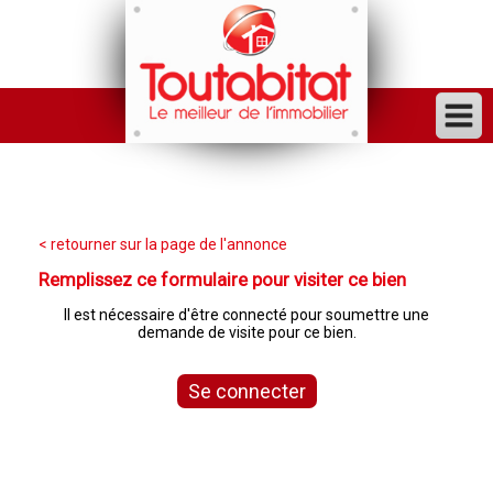
ACHETER
VENDRE
< retourner sur la page de l'annonce
FINANCER
Remplissez ce formulaire pour visiter ce bien
LOUER
Il est nécessaire d'être connecté pour soumettre une
demande de visite pour ce bien.
GESTION
INVESTISSEUR
Se connecter
TRAVAUX
VENDU