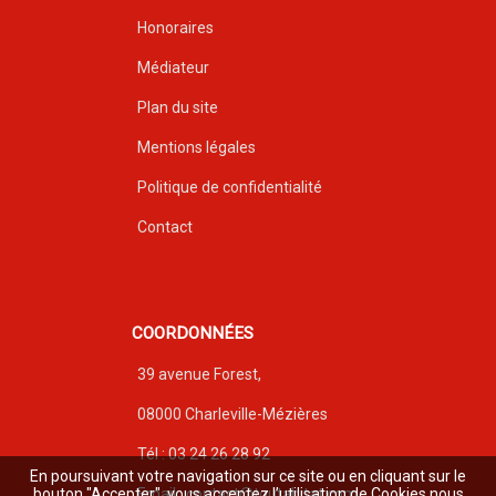
Honoraires
Médiateur
Plan du site
Mentions légales
Politique de confidentialité
Contact
COORDONNÉES
39 avenue Forest,
08000 Charleville-Mézières
Tél : 03 24 26 28 92
En poursuivant votre navigation sur ce site ou en cliquant sur le
bouton "Accepter", vous acceptez l’utilisation de Cookies nous
Email : contact@toutabitat.com