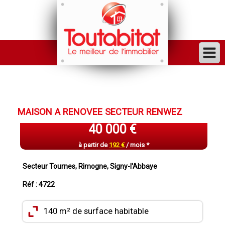
ACHETER
VENDRE
MAISON A RENOVEE SECTEUR RENWEZ
FINANCER
40 000 €
LOUER
à partir de
192 €
/ mois *
GESTION
Secteur Tournes, Rimogne, Signy-l'Abbaye
INVESTISSEUR
Réf : 4722
TRAVAUX
140 m² de surface habitable
VENDU