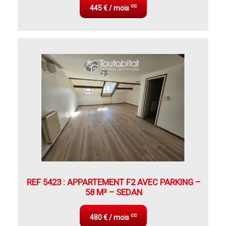
cc
445 € / mois
REF 5423 : APPARTEMENT F2 AVEC PARKING –
58 M² – SEDAN
cc
480 € / mois