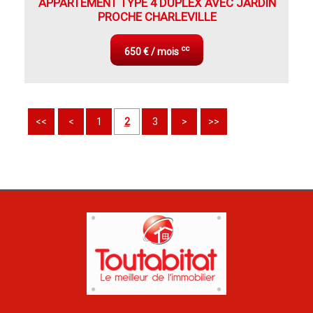
APPARTEMENT TYPE 4 DUPLEX AVEC JARDIN
PROCHE CHARLEVILLE
cc
650 € / mois
<<
<
1
2
3
>
>>