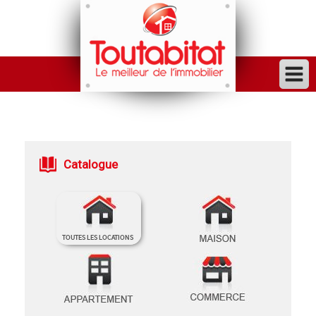
ACHETER
VENDRE
FINANCER
Catalogue
LOUER
GESTION
INVESTISSEUR
TRAVAUX
VENDU