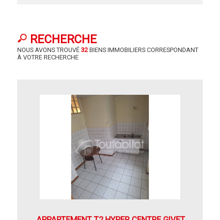
CONTACT
MON COMPTE
RECHERCHE
MES FAVORIS
NOUS AVONS TROUVÉ
32
BIENS IMMOBILIERS CORRESPONDANT
À VOTRE RECHERCHE
APPARTEMENT T2 HYPER CENTRE GIVET