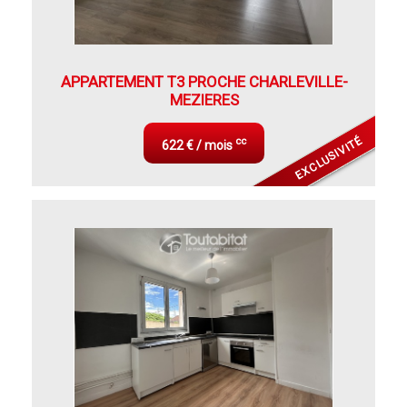
APPARTEMENT T3 PROCHE CHARLEVILLE-
MEZIERES
EXCLUSIVITÉ
cc
622 € / mois